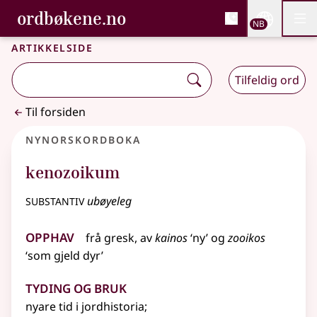
, Bokmålsordboka og N
ordbøkene.no
Nettsi
NB
Men
Gå til hovedinnhold
Tilgjengelighet
Bokmålsordboka og Nynorskordboka
Artikkelside
Tilfeldig ord
Til forsiden
Nynorskordboka
kenozoikum
substantiv
ubøyeleg
Opphav
frå
gresk
, av
kainos
‘ny’ og
zooikos
‘som gjeld dyr’
Tyding og bruk
nyare tid i jordhistoria
;