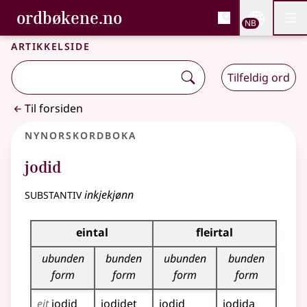
, Bokmålsordboka og N
ordbøkene.no
Nettsi
NB
Men
Gå til hovedinnhold
Tilgjengelighet
Bokmålsordboka og Nynorskordboka
Artikkelside
Tilfeldig ord
Til forsiden
Nynorskordboka
jodid
substantiv
inkjekjønn
Bøyningstabell for dette substantivet
eintal
fleirtal
ubunden
bunden
ubunden
bunden
form
form
form
form
eit
jodid
jodidet
jodid
jodida