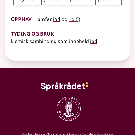
Opphav
1
jamfør
jod
og
-id
(
I)
Tyding og bruk
kjemisk sambinding som inneheld
jod