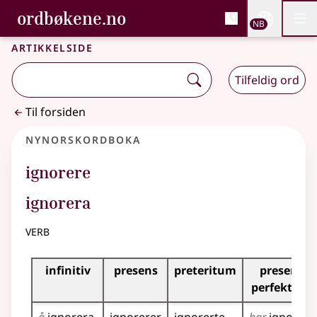
, Bokmålsordboka og N
ordbøkene.no
Nettsi
NB
Men
Gå til hovedinnhold
Tilgjengelighet
Bokmålsordboka og Nynorskordboka
Artikkelside
Tilfeldig ord
Til forsiden
Nynorskordboka
ignorere
ignorera
verb
Bøyningstabell for dette verbet
infinitiv
presens
preteritum
presens
perfektum