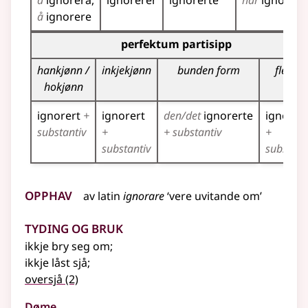
å
ignorera
ignorerer
ignorerte
har
ignorert
å
ignorere
Bøyningstabell for dette verbet (partisippformer)
perfektum partisipp
hankjønn /
inkjekjønn
bunden form
fleirtal
hokjønn
ignorert
+
ignorert
den/det
ignorerte
ignorer
substantiv
+
+ substantiv
+
substantiv
substant
Opphav
av
latin
ignorare
‘vere uvitande om’
Tyding og bruk
ikkje bry seg om
;
ikkje låst sjå
;
oversjå
(2)
Døme