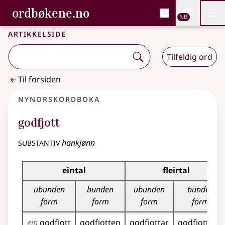
, Bokmålsordboka og N
ordbøkene.no
Nettsi
NB
Men
Gå til hovedinnhold
Tilgjengelighet
Bokmålsordboka og Nynorskordboka
Artikkelside
Tilfeldig ord
Til forsiden
Nynorskordboka
godfjott
substantiv
hankjønn
Bøyningstabell for dette substantivet
eintal
fleirtal
ubunden
bunden
ubunden
bunden
form
form
form
form
ein
godfjott
godfjotten
godfjottar
godfjottane