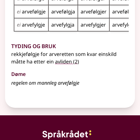
ei
arvefølgje
arvefølgja
arvefølgjer
arvefølgjen
ei
arvefylgje
arvefylgja
arvefylgjer
arvefylgjen
Tyding og bruk
rekkjefølgje for arveretten som kvar einskild
måtte ha etter ein
avliden
(2)
Døme
regelen om mannleg arvefølgje