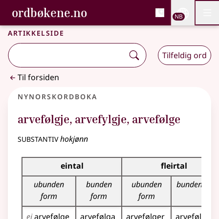
, Bokmålsordboka og N
ordbøkene.no
Nettsi
NB
Men
Gå til hovedinnhold
Tilgjengelighet
Bokmålsordboka og Nynorskordboka
Artikkelside
Tilfeldig ord
Til forsiden
Nynorskordboka
arvefølgje
,
arvefylgje
,
arvefølge
substantiv
hokjønn
Bøyningstabell for dette substantivet
eintal
fleirtal
ubunden
bunden
ubunden
bunden for
form
form
form
ei
arvefølge
arvefølga
arvefølger
arvefølgen