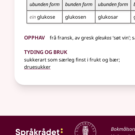
ubunden form
bunden form
ubunden form
ein
glukose
glukosen
glukosar
Opphav
frå
fransk
,
av
gresk
gleukos
‘søt vin’
;
s
Tyding og bruk
sukkerart som særleg finst i frukt og bær
;
druesukker
Bokmålsor