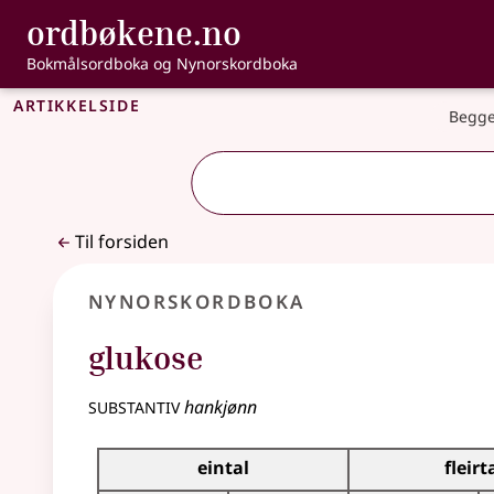
, Bokmålsordbo
ordbøkene.no
Gå til hovedinnhold
Tilgjengelighet
Bokmålsordboka og Nynorskordboka
Artikkelside
Begge
Til forsiden
Nynorskordboka
glukose
substantiv
hankjønn
Bøyningstabell for dette substantivet
eintal
fleirt