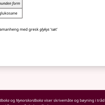
bunden form
glukosane
amanheng
med
gresk
glykys
‘søt’
dboka
og
Nynorskordboka
viser skrivemåte og bøyning i tråd