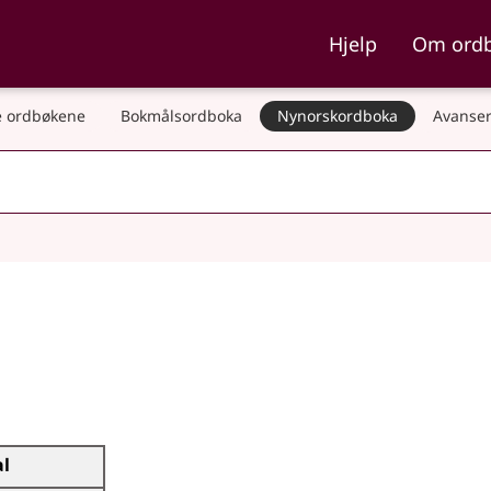
ka og Nynorskordboka
Hjelp
Om ord
 ordbøkene
Bokmålsordboka
Nynorskordboka
Avanser
al