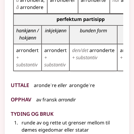
å
arrondera
arronderer
arronderte
har
arron
å
arrondere
Bøyningstabell for dette verbet (partisippformer)
perfektum partisipp
hankjønn /
inkjekjønn
bunden form
flei
hokjønn
arrondert
arrondert
den/det
arronderte
arron
+
+
+ substantiv
+ subs
substantiv
substantiv
Uttale
arondeˊre
eller
arongdeˊre
Opphav
av
fransk
arrondir
Tyding og bruk
runde av og rette ut grenser mellom
til
dømes
eigedomar
eller
statar