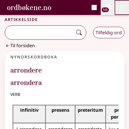
, Bokmålsordboka og N
ordbøkene.no
Nettsi
NB
Men
Gå til hovedinnhold
Tilgjengelighet
Bokmålsordboka og Nynorskordboka
Artikkelside
Tilfeldig ord
Til forsiden
Nynorskordboka
arrondere
arrondera
verb
Bøyningstabell for dette verbet
infinitiv
presens
preteritum
prese
perfek