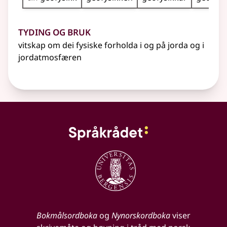
Tyding og bruk
vitskap om dei fysiske forholda i og på jorda og i
jordatmosfæren
Bokmålsordboka
og
Nynorskordboka
viser