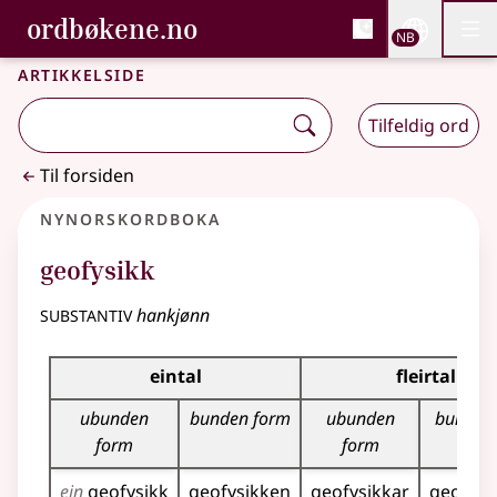
, Bokmålsordboka og N
ordbøkene.no
Nettsi
NB
Men
Gå til hovedinnhold
Tilgjengelighet
Bokmålsordboka og Nynorskordboka
Artikkelside
Tilfeldig ord
Til forsiden
Nynorskordboka
geofysikk
substantiv
hankjønn
Bøyningstabell for dette substantivet
eintal
fleirtal
ubunden
bunden form
ubunden
bunden
form
form
ein
geofysikk
geofysikken
geofysikkar
geofysi