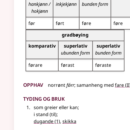
hankjønn /
inkjekjønn
bunden form
hokjønn
før
ført
føre
føre
Bøyningstabell for dette adjektivet (gradbøynin
gradbøying
komparativ
superlativ
superlativ
ubunden form
bunden form
førare
førast
føraste
Opphav
2
norrønt
fǿrr
;
samanheng
med
fare
(
II
Tyding og bruk
som greier
eller
kan
;
i stand (til)
;
dugande
(1)
,
skikka