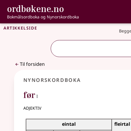
, Bokmålsordbo
ordbøkene.no
Gå til hovedinnhold
Tilgjengelighet
Bokmålsordboka og Nynorskordboka
Artikkelside
Begge
Til forsiden
Nynorskordboka
1
før
I
adjektiv
Bøyningstabell for dette adjektivet
eintal
fleirtal