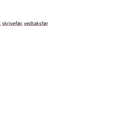
skrivefør
vedtaksfør