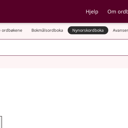
ka og Nynorskordboka
Hjelp
Om ord
 ordbøkene
Bokmålsordboka
Nynorskordboka
Avanser