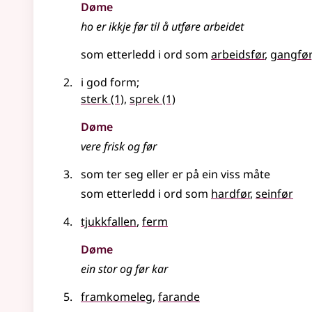
Døme
ho er ikkje før til å utføre arbeidet
som etterledd i ord som
arbeidsfør
gangfør
i god form
;
sterk
(1)
,
sprek
(1)
Døme
vere frisk og før
som ter seg
eller
er på ein viss måte
som etterledd i ord som
hardfør
seinfør
tjukkfallen
,
ferm
Døme
ein stor og før kar
framkomeleg
,
farande