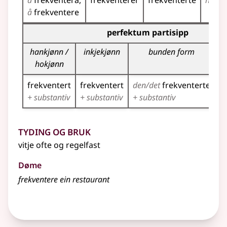
å
frekventera
frekventerer
frekventerte
har
f
å
frekventere
Bøyningstabell for dette verbet (partisippformer)
perfektum partisipp
hankjønn /
inkjekjønn
bunden form
hokjønn
frekventert
frekventert
den/det
frekventerte
f
+ substantiv
+ substantiv
+ substantiv
+ 
Tyding og bruk
vitje ofte og regelfast
Døme
frekventere ein restaurant