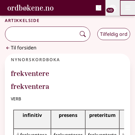
, Bokmålsordboka og N
ordbøkene.no
Nettsi
NB
Men
Gå til hovedinnhold
Tilgjengelighet
Bokmålsordboka og Nynorskordboka
Artikkelside
Tilfeldig ord
Til forsiden
Nynorskordboka
frekventere
frekventera
verb
Bøyningstabell for dette verbet
infinitiv
presens
preteritum
p
per