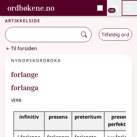
, Bokmålsordboka og N
ordbøkene.no
Nettsi
NB
Men
Gå til hovedinnhold
Tilgjengelighet
Bokmålsordboka og Nynorskordboka
Artikkelside
Tilfeldig ord
Til forsiden
Nynorskordboka
forlange
forlanga
verb
Bøyningstabell for dette verbet
infinitiv
presens
preteritum
presens
perfektum