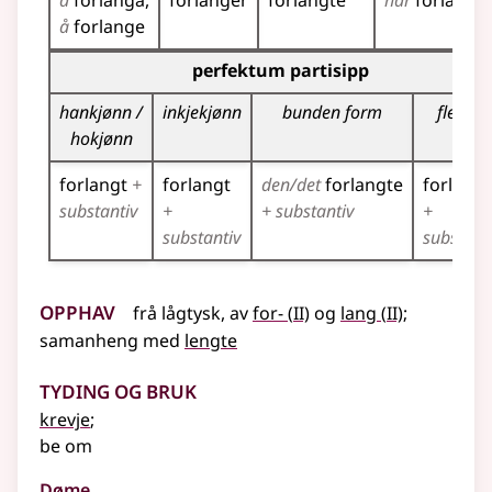
å
forlanga
forlanger
forlangte
har
forlangt
å
forlange
Bøyningstabell for dette verbet (partisippformer)
perfektum partisipp
hankjønn /
inkjekjønn
bunden form
fleirtal
hokjønn
forlangt
+
forlangt
den/det
forlangte
forlang
substantiv
+
+ substantiv
+
substantiv
substant
Opphav
2
2
frå
lågtysk
,
av
for-
(
II)
og
lang
(
II)
;
samanheng
med
lengte
Tyding og bruk
krevje
;
be om
Døme