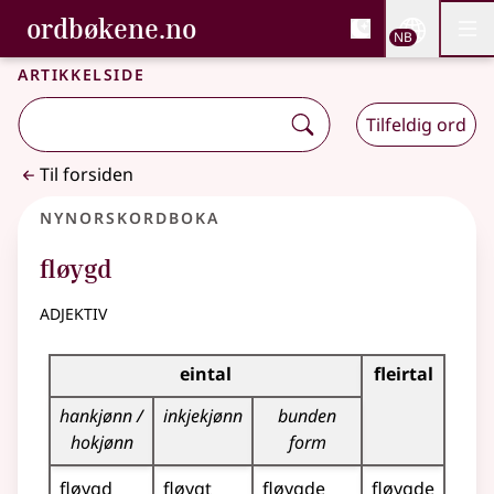
, Bokmålsordboka og N
ordbøkene.no
Nettsi
NB
Men
Gå til hovedinnhold
Tilgjengelighet
Bokmålsordboka og Nynorskordboka
Artikkelside
Tilfeldig ord
Til forsiden
Nynorskordboka
fløygd
adjektiv
Bøyningstabell for dette adjektivet
eintal
fleirtal
hankjønn /
inkjekjønn
bunden
hokjønn
form
fløygd
fløygt
fløygde
fløygde