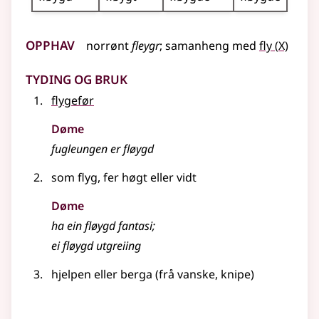
Opphav
10
norrønt
fleygr
;
samanheng
med
fly
(
X)
Tyding og bruk
flygefør
Døme
fugleungen er fløygd
som flyg, fer høgt
eller
vidt
Døme
ha ein fløygd fantasi
;
ei fløygd utgreiing
hjelpen eller berga (frå vanske, knipe)