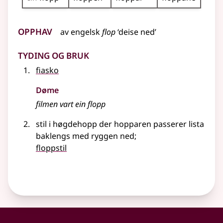
Opphav
av
engelsk
flop
‘deise ned’
Tyding og bruk
fiasko
Døme
filmen vart ein flopp
stil i høgdehopp der hopparen passerer lista
baklengs med ryggen ned
;
floppstil