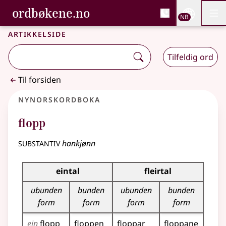
, Bokmålsordboka og N
ordbøkene.no
Nettsi
NB
Men
Gå til hovedinnhold
Tilgjengelighet
Bokmålsordboka og Nynorskordboka
Artikkelside
Tilfeldig ord
Til forsiden
Nynorskordboka
flopp
substantiv
hankjønn
Bøyningstabell for dette substantivet
eintal
fleirtal
ubunden
bunden
ubunden
bunden
form
form
form
form
ein
flopp
floppen
floppar
floppane