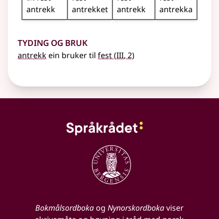
antrekk
antrekket
antrekk
antrekka
Tyding og bruk
3
antrekk
ein bruker til
fest
(
III
, 2)
Bokmålsordboka
og
Nynorskordboka
viser