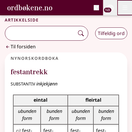
, Bokmålsordboka og N
ordbøkene.no
Nettsi
NB
Men
Gå til hovedinnhold
Tilgjengelighet
Bokmålsordboka og Nynorskordboka
Artikkelside
Tilfeldig ord
Til forsiden
Nynorskordboka
festantrekk
substantiv
inkjekjønn
Bøyningstabell for dette substantivet
eintal
fleirtal
ubunden
bunden
ubunden
bunden
form
form
form
form
eit
fest­
fest­
fest­
fest­