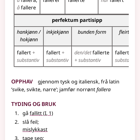
å
fallera
fallerer
fallerte
har
fallert
fal
å
fallere
Bøyningstabell for dette verbet (partisippformer)
perfektum partisipp
hankjønn /
inkjekjønn
bunden form
fleirtal
hokjønn
fallert
+
fallert
+
den/det
fallerte
fallerte
+
substantiv
substantiv
+ substantiv
substantiv
Opphav
gjennom
tysk
og
italiensk
,
frå
latin
‘svike, svikte, narre’
;
jamfør
norrønt
fallera
Tyding og bruk
1
gå
fallitt
(
I
, 1)
slå feil
;
mislykkast
tape seg
;