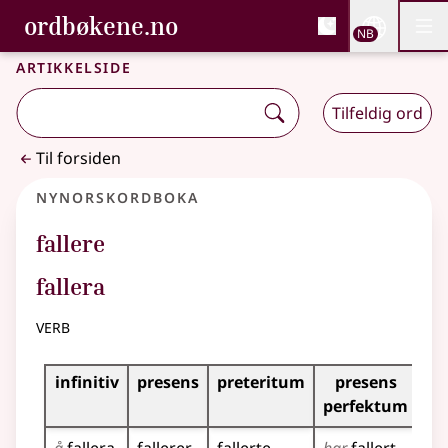
, Bokmålsordboka og N
ordbøkene.no
Nettsi
NB
Men
Gå til hovedinnhold
Tilgjengelighet
Bokmålsordboka og Nynorskordboka
Artikkelside
Tilfeldig ord
Til forsiden
Nynorskordboka
fallere
fallera
verb
Bøyningstabell for dette verbet
infinitiv
presens
preteritum
presens
im
perfektum