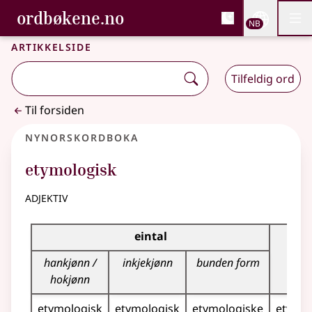
, Bokmålsordboka og N
ordbøkene.no
Nettsi
NB
Men
Gå til hovedinnhold
Tilgjengelighet
Bokmålsordboka og Nynorskordboka
Artikkelside
Tilfeldig ord
Til forsiden
Nynorskordboka
etymologisk
adjektiv
Bøyningstabell for dette adjektivet
eintal
flei
hankjønn /
inkjekjønn
bunden form
hokjønn
etymologisk
etymologisk
etymologiske
etymol