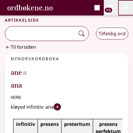
, Bokmålsordboka og N
ordbøkene.no
Nettsi
NB
Men
Gå til hovedinnhold
Tilgjengelighet
Bokmålsordboka og Nynorskordboka
Artikkelside
Tilfeldig ord
Til forsiden
Nynorskordboka
2
ane
II
ana
verb
kløyvd infinitiv:
ana
Bøyningstabell for dette verbet
infinitiv
presens
preteritum
presens
im
perfektum