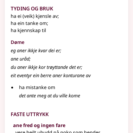
Tyding og bruk
ha ei (veik) kjensle av
;
ha ein tanke om
;
ha kjennskap til
Døme
eg aner ikkje kvar dei er
;
ane uråd
;
du aner ikkje kor trøyttande det er
;
eit eventyr ein berre aner konturane av
ha mistanke om
det ante meg at du ville kome
Faste uttrykk
ane fred og ingen fare
vere heilt ubudd på noko som hender