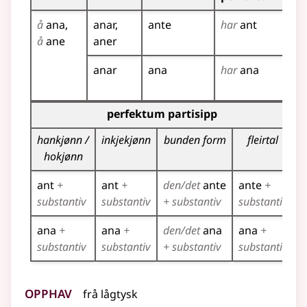
å
ana
anar
ante
har
ant
an
!
å
ane
aner
anar
ana
har
ana
an
!
an
Bøyningstabell for dette verbet (partisippformer)
perfektum partisipp
p
hankjønn /
inkjekjønn
bunden form
fleirtal
hokjønn
ant
+
ant
+
den/det
ante
ante
+
a
substantiv
substantiv
+ substantiv
substantiv
ana
+
ana
+
den/det
ana
ana
+
substantiv
substantiv
+ substantiv
substantiv
Opphav
frå
lågtysk