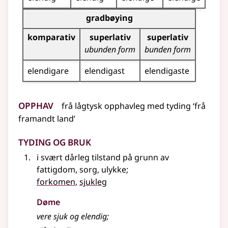
Bøyningstabell for dette adjektivet (gradbøyning)
gradbøying
komparativ
superlativ
superlativ
ubunden form
bunden form
elendigare
elendigast
elendigaste
Opphav
frå
lågtysk
opphavleg
med
tyding
‘frå
framandt land’
Tyding og bruk
i svært dårleg tilstand på grunn av
fattigdom, sorg, ulykke
;
forkomen
,
sjukleg
Døme
vere sjuk og elendig
;