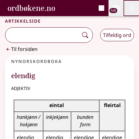
, Bokmålsordboka og N
ordbøkene.no
Nettsi
NB
Men
Gå til hovedinnhold
Tilgjengelighet
Bokmålsordboka og Nynorskordboka
Artikkelside
Tilfeldig ord
Til forsiden
Nynorskordboka
elendig
adjektiv
Bøyningstabell for dette adjektivet
eintal
fleirtal
hankjønn /
inkjekjønn
bunden
hokjønn
form
elendig
elendig
elendige
elendige