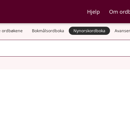
ka og Nynorskordboka
Hjelp
Om ord
 ordbøkene
Bokmålsordboka
Nynorskordboka
Avanser