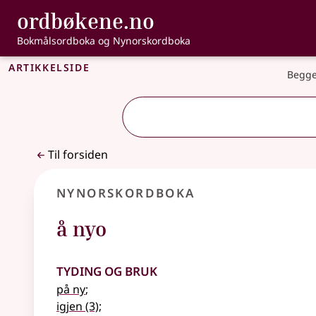
, Bokmålsordbo
ordbøkene.no
Gå til hovedinnhold
Tilgjengelighet
Bokmålsordboka og Nynorskordboka
Artikkelside
Begge
Til forsiden
Nynorskordboka
å nyo
Tyding og bruk
på ny
;
igjen
(3)
;