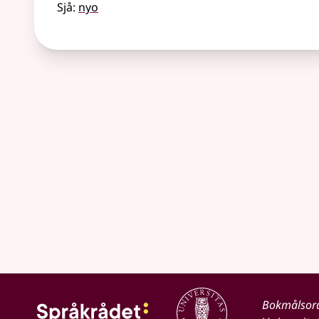
Sjå:
nyo
Bokmålsor