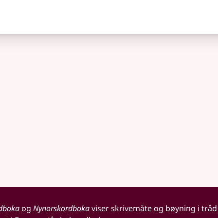
dboka
og
Nynorskordboka
viser skrivemåte og bøyning i tråd