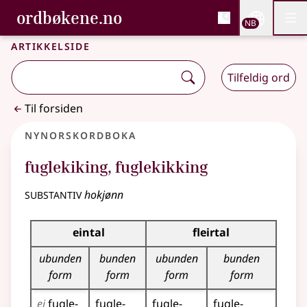
, Bokmålsordboka og N
ordbøkene.no
Nettsi
NB
Men
Gå til hovedinnhold
Tilgjengelighet
Bokmålsordboka og Nynorskordboka
Artikkelside
Tilfeldig ord
Til forsiden
Nynorskordboka
fuglekiking
,
fuglekikking
substantiv
hokjønn
Bøyningstabell for dette substantivet
eintal
fleirtal
ubunden
bunden
ubunden
bunden
form
form
form
form
ei
fugle­
fugle­
fugle­
fugle­