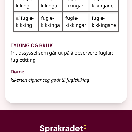
kiking
kikinga
kikingar
kikingane
ei
fugle­
fugle­
fugle­
fugle­
kikking
kikkinga
kikkingar
kikkingane
Tyding og bruk
fritidssyssel som går ut på å observere fuglar
;
fugletitting
Døme
kikerten eignar seg godt til fuglekiking