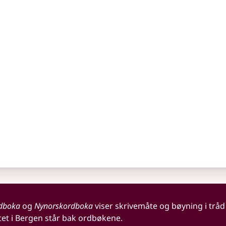
dboka
og
Nynorskordboka
viser skrivemåte og bøyning i tråd
tet i Bergen står bak ordbøkene.