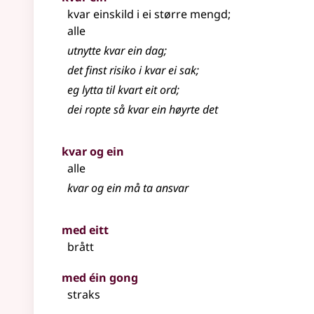
kvar einskild i ei større mengd
;
alle
utnytte kvar ein dag
;
det finst risiko i kvar ei sak
;
eg lytta til kvart eit ord
;
dei ropte så kvar ein høyrte det
kvar og ein
alle
kvar og ein må ta ansvar
med eitt
brått
med éin gong
straks