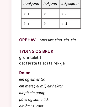
hankjønn
hokjønn
inkjekjønn
ein
ei
eit
éin
éi
eitt
Opphav
norrønt
einn, ein, eitt
Tyding og bruk
grunntalet 1
;
det første talet i talrekkje
Døme
ein og ein er to
;
ein meter, ei mil, eit hekto
;
alt på ein gong
;
på ei og same tid
;
alt låg i ei røre
;