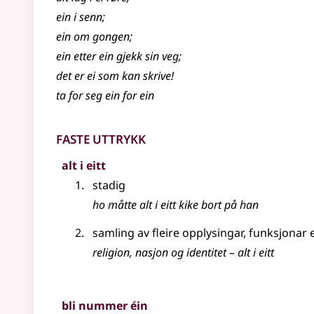
ein i senn
;
ein om gongen
;
ein etter ein gjekk sin veg
;
det er ei som kan skrive!
ta for seg ein for ein
Faste uttrykk
alt i eitt
stadig
ho måtte alt i eitt kike bort på han
samling av fleire opplysingar, funksjonar 
religion, nasjon og identitet – alt i eitt
bli nummer éin