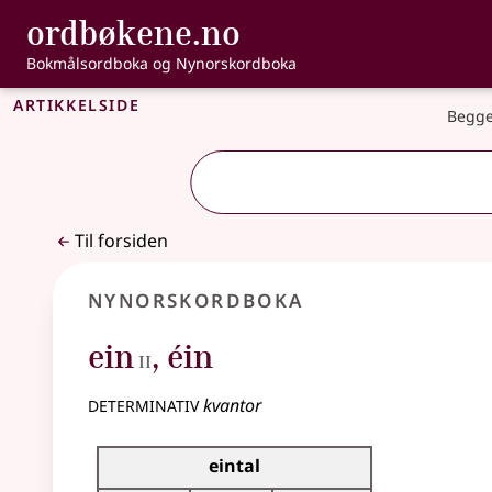
, Bokmålsordbo
ordbøkene.no
Gå til hovedinnhold
Tilgjengelighet
Bokmålsordboka og Nynorskordboka
Artikkelside
Begge
Til forsiden
Nynorskordboka
2
ein
,
éin
II
determinativ
kvantor
Bøyningstabell for dette determinativet
eintal