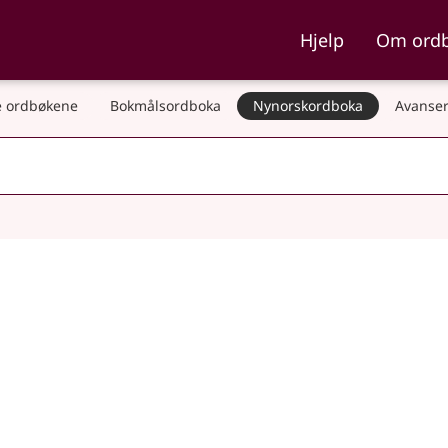
ka og Nynorskordboka
Hjelp
Om ord
 ordbøkene
Bokmålsordboka
Nynorskordboka
Avanser