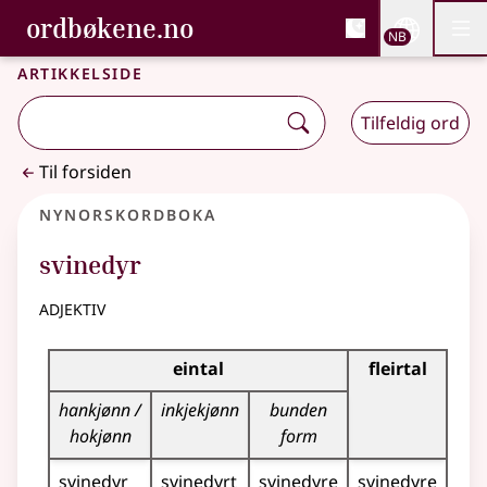
, Bokmålsordboka og N
ordbøkene.no
Nettsi
NB
Men
Gå til hovedinnhold
Tilgjengelighet
Bokmålsordboka og Nynorskordboka
Artikkelside
Tilfeldig ord
Til forsiden
Nynorskordboka
svinedyr
adjektiv
Bøyningstabell for dette adjektivet
eintal
fleirtal
hankjønn /
inkjekjønn
bunden
hokjønn
form
svinedyr
svinedyrt
svinedyre
svinedyre