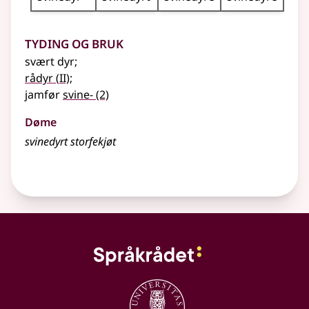
Tyding og bruk
svært dyr
;
2
rådyr
(
II)
;
jamfør
svine-
(2)
Døme
svinedyrt storfekjøt