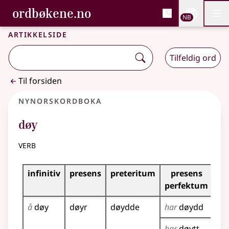
, Bokmålsordboka og N
ordbøkene.no
Nettsi
NB
Men
Gå til hovedinnhold
Tilgjengelighet
Bokmålsordboka og Nynorskordboka
Artikkelside
Tilfeldig ord
Til forsiden
Nynorskordboka
døy
verb
Bøyningstabell for dette verbet
infinitiv
presens
preteritum
presens
im
perfektum
å
døy
døyr
døydde
har
døydd
dø
har
døytt