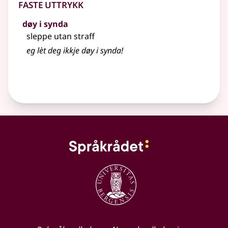
Faste uttrykk
døy i synda
sleppe utan straff
eg lèt deg ikkje døy i synda!