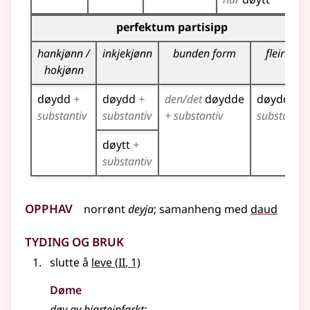
Bøyningstabell for dette verbet (partisippformer)
perfektum partisipp
hankjønn /
inkjekjønn
bunden form
fleirtal
hokjønn
døydd
+
døydd
+
den/det
døydde
døydde
+
substantiv
substantiv
+ substantiv
substantiv
døytt
+
substantiv
Opphav
norrønt
deyja
;
samanheng
med
daud
Tyding og bruk
2
slutte å
leve
(
II
, 1)
Døme
døy
av hjarteinfarkt
;