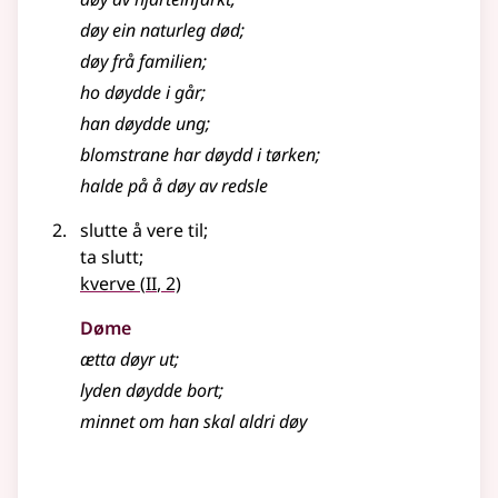
døy
ein naturleg død
;
døy
frå familien
;
ho
døydde
i går
;
han
døydde
ung
;
blomstrane har
døydd
i tørken
;
halde på å døy av redsle
slutte å vere til
;
ta slutt
;
2
kverve
(
II
, 2)
Døme
ætta
døyr
ut
;
lyden
døydde
bort
;
minnet om han skal aldri
døy