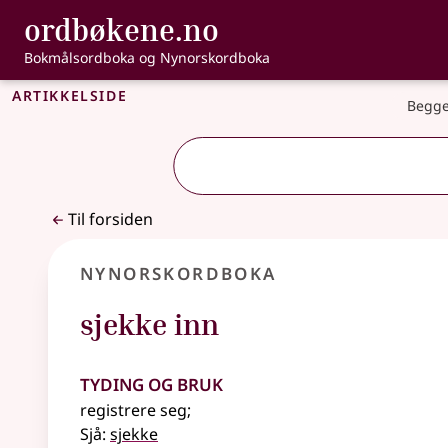
, Bokmålsordbo
ordbøkene.no
Gå til hovedinnhold
Tilgjengelighet
Bokmålsordboka og Nynorskordboka
Artikkelside
Begge
Til forsiden
Nynorskordboka
sjekke inn
Tyding og bruk
registrere seg
;
Sjå:
sjekke