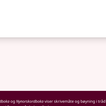
dboka
og
Nynorskordboka
viser skrivemåte og bøyning i tråd