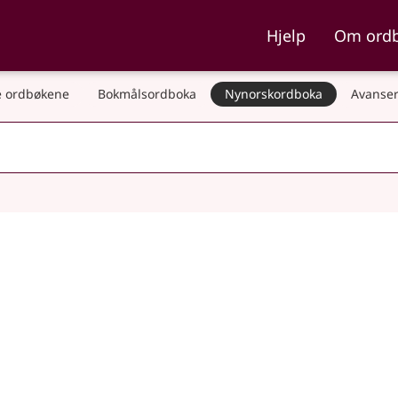
ka og Nynorskordboka
Hjelp
Om ord
 ordbøkene
Bokmålsordboka
Nynorskordboka
Avanser