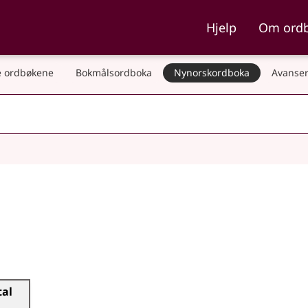
ka og Nynorskordboka
Hjelp
Om ord
 ordbøkene
Bokmålsordboka
Nynorskordboka
Avanser
tal