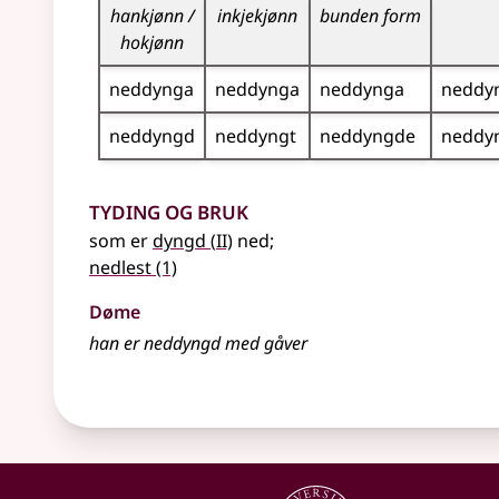
hankjønn /
inkjekjønn
bunden form
hokjønn
neddynga
neddynga
neddynga
neddy
neddyngd
neddyngt
neddyngde
neddy
Tyding og bruk
2
som er
dyngd
(
II)
ned
;
nedlest
(1)
Døme
han er neddyngd med gåver