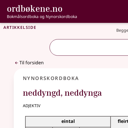
, Bokmålsordbo
ordbøkene.no
Gå til hovedinnhold
Tilgjengelighet
Bokmålsordboka og Nynorskordboka
Artikkelside
Begge
Til forsiden
Nynorskordboka
neddyngd
,
neddynga
adjektiv
Bøyningstabell for dette adjektivet
eintal
fleir