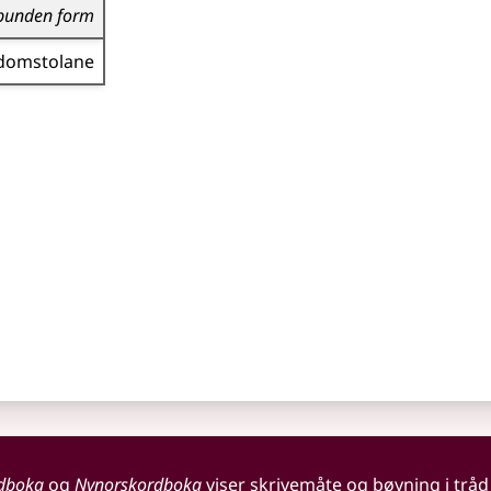
bunden form
domstolane
dboka
og
Nynorskordboka
viser skrivemåte og bøyning i tråd