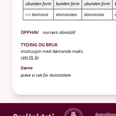
ubunden form
bunden form
ubunden form
ein
domstol
domstolen
domstolar
Opphav
norrønt
dómstóll
Tyding og bruk
institusjon med dømande makt
;
2
rett
(
II
, 6)
Døme
prøve ei sak for domstolane
Bokmålsor