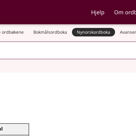
ka og Nynorskordboka
Hjelp
Om ord
 ordbøkene
Bokmålsordboka
Nynorskordboka
Avanser
al