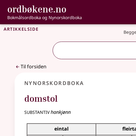
, Bokmålsordbo
ordbøkene.no
Gå til hovedinnhold
Tilgjengelighet
Bokmålsordboka og Nynorskordboka
Artikkelside
Begge
Til forsiden
Nynorskordboka
domstol
substantiv
hankjønn
Bøyningstabell for dette substantivet
eintal
fleirt