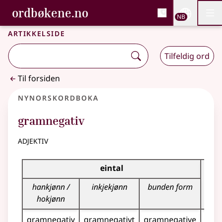
, Bokmålsordboka og N
ordbøkene.no
Nettsi
NB
Men
Gå til hovedinnhold
Tilgjengelighet
Bokmålsordboka og Nynorskordboka
Artikkelside
Tilfeldig ord
Til forsiden
Nynorskordboka
gramnegativ
adjektiv
Bøyningstabell for dette adjektivet
eintal
f
hankjønn /
inkjekjønn
bunden form
hokjønn
gramnegativ
gramnegativt
gramnegative
gra