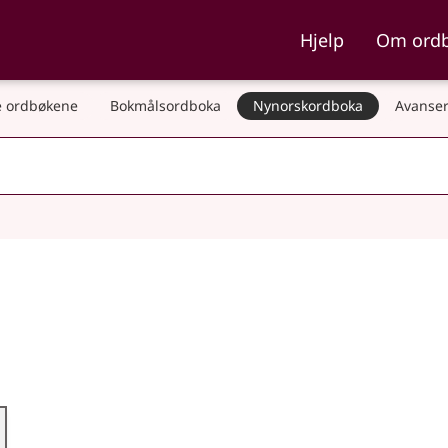
ka og Nynorskordboka
Hjelp
Om ord
 ordbøkene
Bokmålsordboka
Nynorskordboka
Avanser