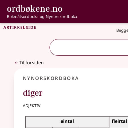
, Bokmålsordbo
ordbøkene.no
Gå til hovedinnhold
Tilgjengelighet
Bokmålsordboka og Nynorskordboka
Artikkelside
Begge
Til forsiden
Nynorskordboka
diger
adjektiv
Bøyningstabell for dette adjektivet
eintal
fleirtal