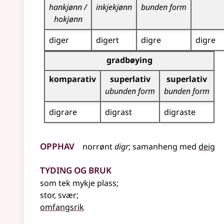
hankjønn /
inkjekjønn
bunden form
hokjønn
diger
digert
digre
digre
Bøyningstabell for dette adjektivet (gradbøynin
gradbøying
komparativ
superlativ
superlativ
ubunden form
bunden form
digrare
digrast
digraste
Opphav
norrønt
digr
;
samanheng
med
deig
Tyding og bruk
som tek mykje plass
;
stor, svær
;
omfangsrik