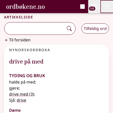
, Bokmålsordboka og N
ordbøkene.no
Nettsi
NB
Men
Gå til hovedinnhold
Tilgjengelighet
Bokmålsordboka og Nynorskordboka
Artikkelside
Tilfeldig ord
Til forsiden
Nynorskordboka
drive på med
Tyding og bruk
halde på med
;
gjere
;
drive med
(3)
;
Sjå:
drive
Døme