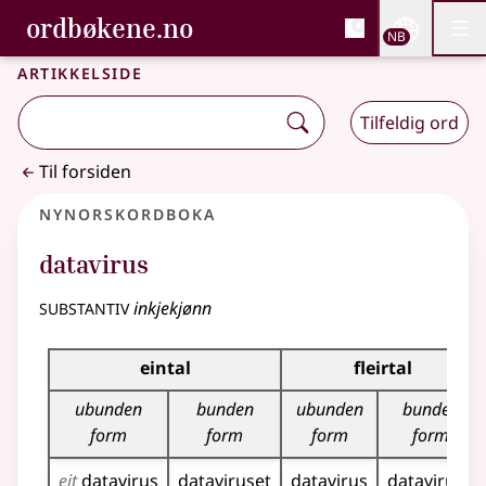
, Bokmålsordboka og N
ordbøkene.no
Nettsi
NB
Men
Gå til hovedinnhold
Tilgjengelighet
Bokmålsordboka og Nynorskordboka
Artikkelside
Tilfeldig ord
Til forsiden
Nynorskordboka
datavirus
substantiv
inkjekjønn
Bøyningstabell for dette substantivet
eintal
fleirtal
ubunden
bunden
ubunden
bunden
form
form
form
form
eit
datavirus
dataviruset
datavirus
datavirusa