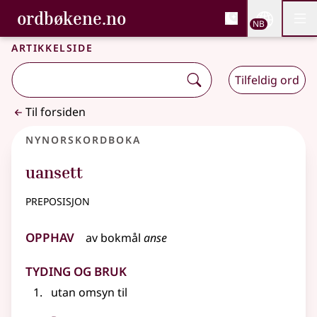
, Bokmålsordboka og N
ordbøkene.no
Nettsi
NB
Men
Gå til hovedinnhold
Tilgjengelighet
Bokmålsordboka og Nynorskordboka
Artikkelside
Tilfeldig ord
Til forsiden
Nynorskordboka
uansett
preposisjon
Opphav
av
bokmål
anse
Tyding og bruk
utan omsyn til