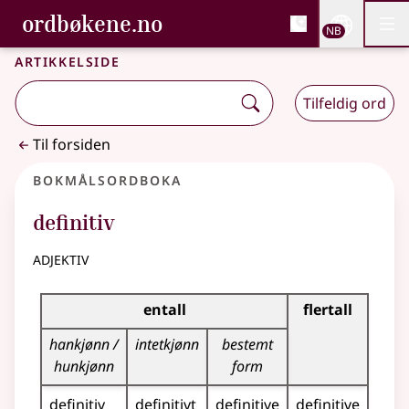
, Bokmålsordboka og N
ordbøkene.no
Nettsi
NB
Men
Gå til hovedinnhold
Tilgjengelighet
Bokmålsordboka og Nynorskordboka
Artikkelside
Tilfeldig ord
Til forsiden
Bokmålsordboka
definitiv
adjektiv
Bøyingstabell for dette adjektivet
entall
flertall
hankjønn /
intetkjønn
bestemt
hunkjønn
form
definitiv
definitivt
definitive
definitive