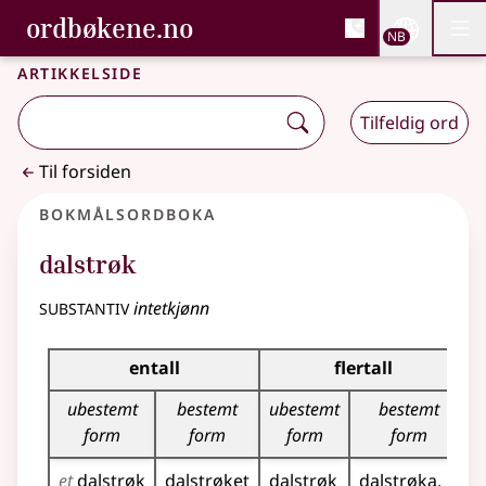
, Bokmålsordboka og N
ordbøkene.no
Nettsi
NB
Men
Gå til hovedinnhold
Tilgjengelighet
Bokmålsordboka og Nynorskordboka
Artikkelside
Tilfeldig ord
Til forsiden
Bokmålsordboka
dalstrøk
substantiv
intetkjønn
Bøyingstabell for dette substantivet
entall
flertall
ubestemt
bestemt
ubestemt
bestemt
form
form
form
form
et
dalstrøk
dalstrøket
dalstrøk
dalstrøka