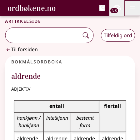
, Bokmålsordboka og N
ordbøkene.no
Nettsi
NB
Men
Gå til hovedinnhold
Tilgjengelighet
Bokmålsordboka og Nynorskordboka
Artikkelside
Tilfeldig ord
Til forsiden
Bokmålsordboka
aldrende
adjektiv
Bøyingstabell for dette adjektivet
entall
flertall
hankjønn /
intetkjønn
bestemt
hunkjønn
form
aldrende
aldrende
aldrende
aldrende