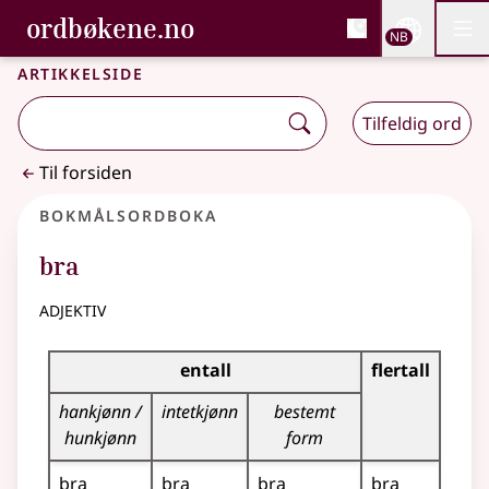
, Bokmålsordboka og N
ordbøkene.no
Nettsi
NB
Men
Gå til hovedinnhold
Tilgjengelighet
Bokmålsordboka og Nynorskordboka
Artikkelside
Tilfeldig ord
Til forsiden
Bokmålsordboka
bra
adjektiv
Bøyingstabell for dette adjektivet
entall
flertall
hankjønn /
intetkjønn
bestemt
hunkjønn
form
bra
bra
bra
bra