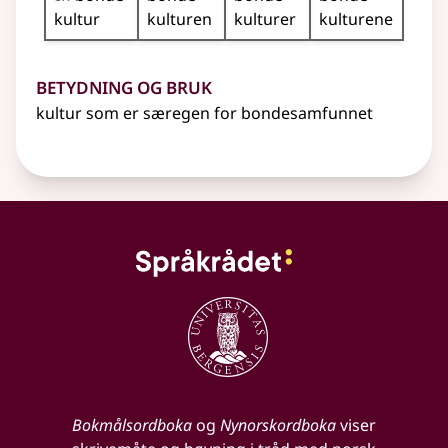
kultur
kulturen
kulturer
kulturene
Betydning og bruk
kultur som er særegen for bondesamfunnet
Bokmålsordboka
og
Nynorskordboka
viser