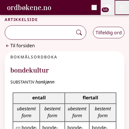
, Bokmålsordboka og N
ordbøkene.no
Nettsi
NB
Men
Gå til hovedinnhold
Tilgjengelighet
Bokmålsordboka og Nynorskordboka
Artikkelside
Tilfeldig ord
Til forsiden
Bokmålsordboka
bondekultur
substantiv
hankjønn
Bøyingstabell for dette substantivet
entall
flertall
ubestemt
bestemt
ubestemt
bestemt
form
form
form
form
en
bonde­
bonde­
bonde­
bonde­