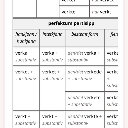
verkte
har
verkt
Bøyingstabell for dette verbet (partisippformer)
perfektum partisipp
hankjønn /
intetkjønn
bestemt form
flertall
hunkjønn
verka
+
verka
+
den/det
verka
+
verka
+
substantiv
substantiv
substantiv
substantiv
verket
+
verket
+
den/det
verkede
verkede
substantiv
substantiv
+ substantiv
+
substantiv
den/det
verkete
verkete
+
+ substantiv
substantiv
verkt
+
verkt
+
den/det
verkte
+
verkte
+
substantiv
substantiv
substantiv
substantiv