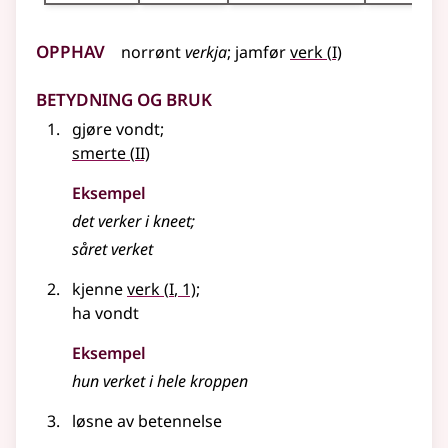
Opphav
1
norrønt
verkja
;
jamfør
verk
(
I)
Betydning og bruk
gjøre vondt
;
2
smerte
(
II)
Eksempel
det
verker
i kneet
;
såret
verket
1
kjenne
verk
(
I
, 1)
;
ha vondt
Eksempel
hun
verket
i hele kroppen
løsne av betennelse