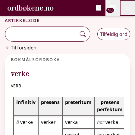
, Bokmålsordboka og N
ordbøkene.no
Nettsi
NB
Men
Gå til hovedinnhold
Tilgjengelighet
Bokmålsordboka og Nynorskordboka
Artikkelside
Tilfeldig ord
Til forsiden
Bokmålsordboka
verke
verb
Bøyingstabell for dette verbet
infinitiv
presens
preteritum
presens
im
perfektum
å
verke
verker
verka
har
verka
ve
verket
har
verket