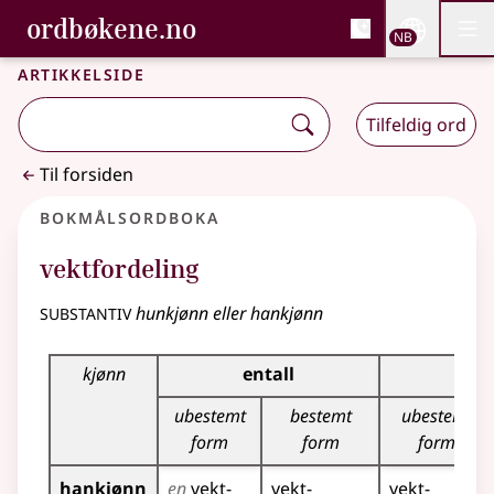
, Bokmålsordboka og N
ordbøkene.no
Nettsi
NB
Men
Gå til hovedinnhold
Tilgjengelighet
Bokmålsordboka og Nynorskordboka
Artikkelside
Tilfeldig ord
Til forsiden
Bokmålsordboka
vektfordeling
substantiv
hunkjønn eller hankjønn
Bøyingstabell for dette substantivet
kjønn
entall
fle
ubestemt
bestemt
ubestemt
form
form
form
hankjønn
en
vekt­
vekt­
vekt­