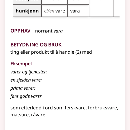
hunkjønn
ei/en
vare
vara
Opphav
norrønt
vara
Betydning og bruk
ting eller produkt til å
handle
(2)
med
Eksempel
varer
og tjenester
;
en sjelden vare
;
prima varer
;
føre gode
varer
som etterledd i ord som
ferskvare
forbruksvare
matvare
råvare