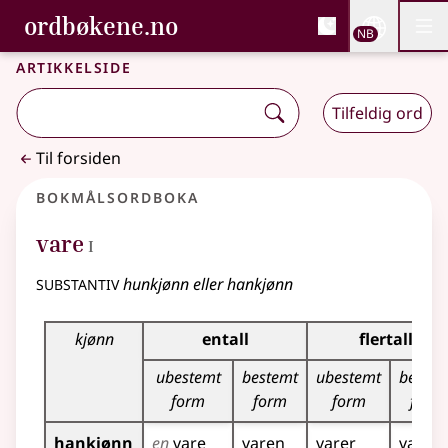
, Bokmålsordboka og N
ordbøkene.no
Nettsi
NB
Men
Gå til hovedinnhold
Tilgjengelighet
Bokmålsordboka og Nynorskordboka
Artikkelside
Tilfeldig ord
Til forsiden
Bokmålsordboka
1
vare
I
substantiv
hunkjønn eller hankjønn
Bøyingstabell for dette substantivet
kjønn
entall
flertall
ubestemt
bestemt
ubestemt
bestem
form
form
form
form
hankjønn
en
vare
varen
varer
varen