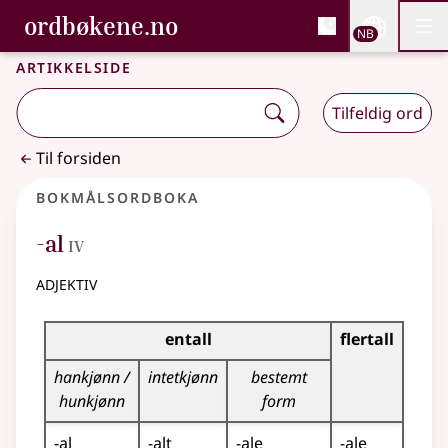
, Bokmålsordboka og N
ordbøkene.no
Nettsi
NB
Men
Gå til hovedinnhold
Tilgjengelighet
Bokmålsordboka og Nynorskordboka
Artikkelside
Tilfeldig ord
Til forsiden
Bokmålsordboka
4
-al
IV
adjektiv
Bøyingstabell for dette adjektivet
entall
flertall
hankjønn /
intetkjønn
bestemt
hunkjønn
form
-al
-alt
-ale
-ale