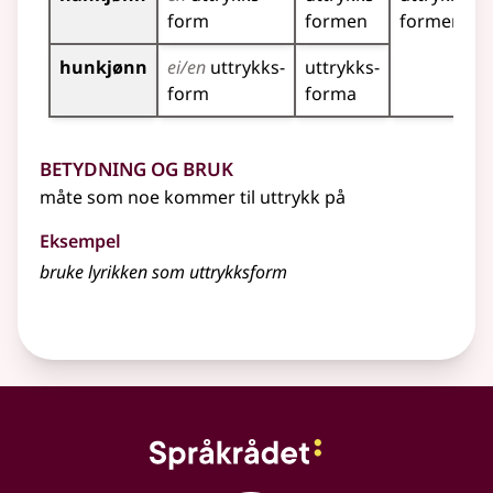
form
formen
former
hunkjønn
ei/en
uttrykks­
uttrykks­
form
forma
Betydning og bruk
måte som noe kommer til uttrykk på
Eksempel
bruke lyrikken som
uttrykksform