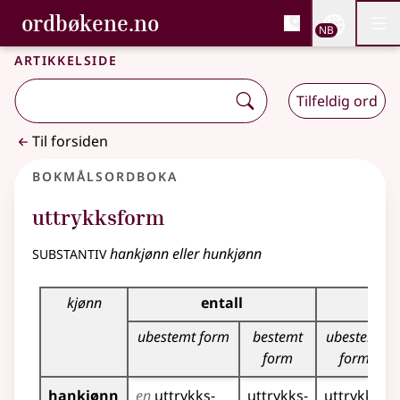
, Bokmålsordboka og N
ordbøkene.no
Nettsi
NB
Men
Gå til hovedinnhold
Tilgjengelighet
Bokmålsordboka og Nynorskordboka
Artikkelside
Tilfeldig ord
Til forsiden
Bokmålsordboka
uttrykksform
substantiv
hankjønn eller hunkjønn
Bøyingstabell for dette substantivet
kjønn
entall
flert
ubestemt form
bestemt
ubestemt
form
form
hankjønn
en
uttrykks­
uttrykks­
uttrykks­