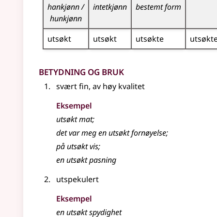
hankjønn /
intetkjønn
bestemt form
hunkjønn
utsøkt
utsøkt
utsøkte
utsøkt
Betydning og bruk
svært fin, av høy kvalitet
Eksempel
utsøkt mat
;
det var meg en
utsøkt
fornøyelse
;
på utsøkt vis
;
en utsøkt pasning
utspekulert
Eksempel
en
utsøkt
spydighet