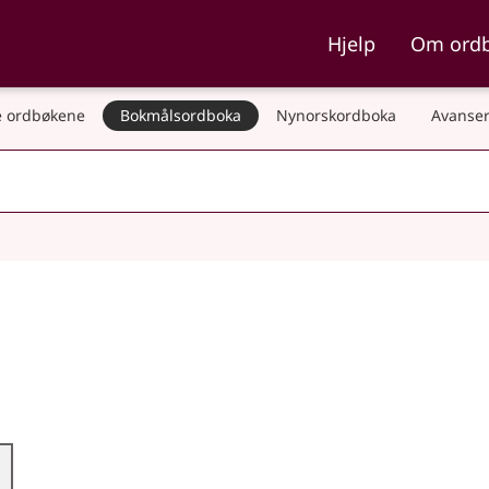
ka og Nynorskordboka
Hjelp
Om ord
 ordbøkene
Bokmålsordboka
Nynorskordboka
Avanser