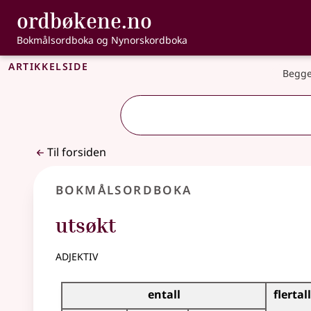
, Bokmålsordbo
ordbøkene.no
Gå til hovedinnhold
Tilgjengelighet
Bokmålsordboka og Nynorskordboka
Artikkelside
Begge
Til forsiden
Bokmålsordboka
utsøkt
adjektiv
Bøyingstabell for dette adjektivet
entall
flertall