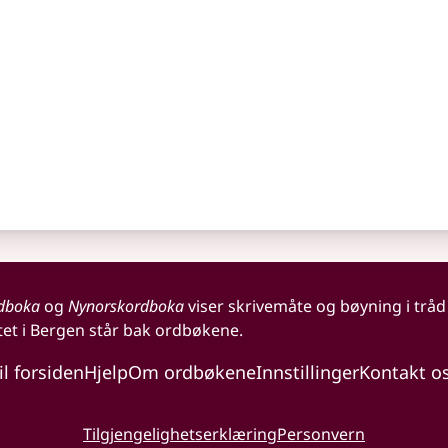
dboka
og
Nynorskordboka
viser skrivemåte og bøyning i tråd
tet i Bergen står bak ordbøkene.
il forsiden
Hjelp
Om ordbøkene
Innstillinger
Kontakt o
Tilgjengelighetserklæring
Personvern