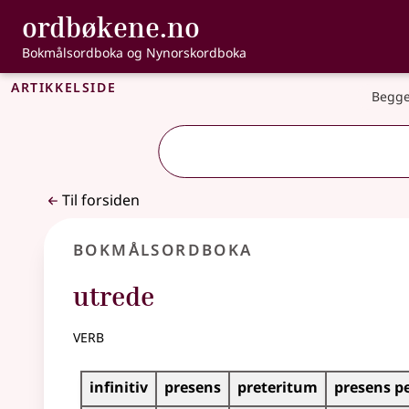
, Bokmålsordbo
ordbøkene.no
Gå til hovedinnhold
Tilgjengelighet
Bokmålsordboka og Nynorskordboka
Artikkelside
Begge
Til forsiden
Bokmålsordboka
utrede
verb
Bøyingstabell for dette verbet
infinitiv
presens
preteritum
presens p