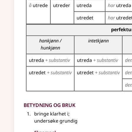
å
utrede
utreder
utreda
har
utreda
utredet
har
utrede
Bøyingstabell for dette verbet (partisippformer
perfektu
hankjønn /
intetkjønn
hunkjønn
utreda
+ substantiv
utreda
+ substantiv
de
utredet
+ substantiv
utredet
+ substantiv
de
de
Betydning og bruk
bringe klarhet i
;
undersøke grundig