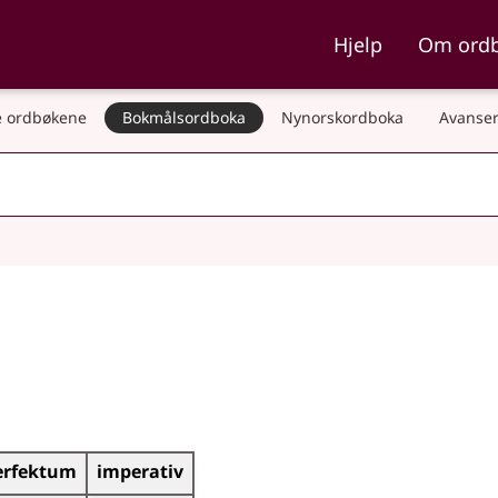
ka og Nynorskordboka
Hjelp
Om ord
 ordbøkene
Bokmålsordboka
Nynorskordboka
Avanser
erfektum
imperativ