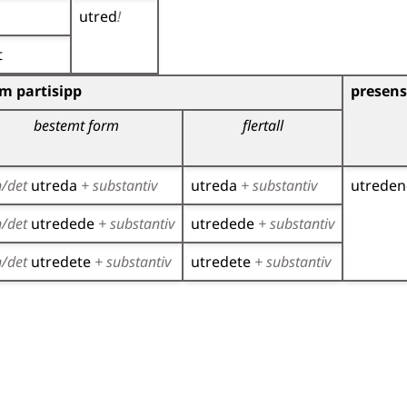
utred
!
t
)
m partisipp
presens
bestemt form
flertall
n/det
utreda
+ substantiv
utreda
+ substantiv
utrede
n/det
utredede
+ substantiv
utredede
+ substantiv
n/det
utredete
+ substantiv
utredete
+ substantiv