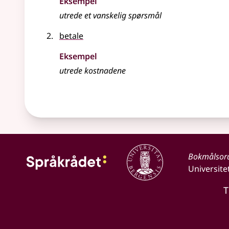
Eksempel
utrede
et vanskelig spørsmål
betale
Eksempel
utrede kostnadene
Bokmålsor
Universite
T