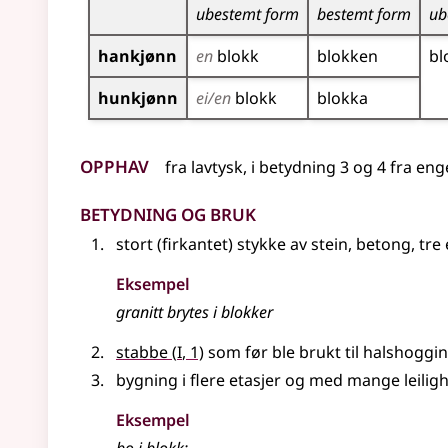
ubestemt form
bestemt form
ub
hankjønn
en
blokk
blokken
bl
hunkjønn
ei/en
blokk
blokka
Opphav
fra
lavtysk
,
i betydning 3 og 4 fra
eng
Betydning og bruk
stort (firkantet) stykke av stein, betong, tre
Eksempel
granitt brytes i
blokker
1
stabbe
(
I
, 1)
som før ble brukt til halshoggi
bygning i flere etasjer og med mange leilig
Eksempel