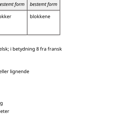
estemt form
bestemt form
okker
blokkene
elsk
;
i betydning 8 fra
fransk
eller lignende
ng
heter