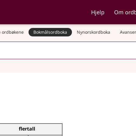
ka og Nynorskordboka
Hjelp
Om ord
 ordbøkene
Bokmålsordboka
Nynorskordboka
Avanser
flertall