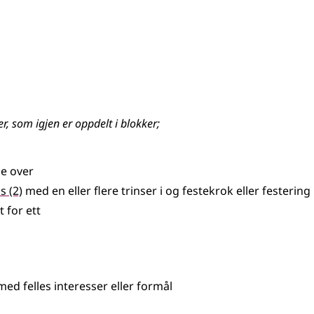
er, som igjen er oppdelt i
blokker
;
de
over
us
(2)
med en
eller
flere trinser i og festekrok
eller
festering
 for ett
med felles interesser
eller
formål