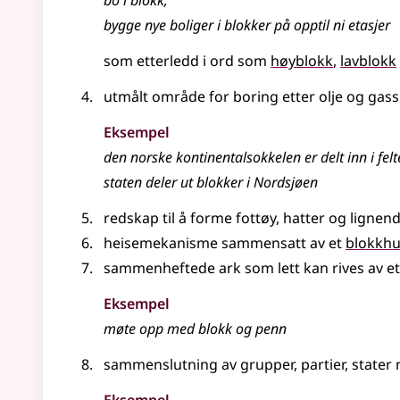
bo i
blokk
;
bygge nye boliger i blokker på opptil ni etasjer
som etterledd i ord som
høyblokk
lavblokk
utmålt område for boring etter olje og gass
Eksempel
den norske kontinentalsokkelen er delt inn i felt
staten deler ut
blokker
i Nordsjøen
redskap til å forme fottøy, hatter
og lignen
heisemekanisme sammensatt av et
blokkh
sammenheftede ark som lett kan rives av ett
Eksempel
møte opp med blokk og penn
sammenslutning av grupper, partier, stater 