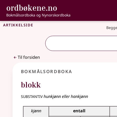
, Bokmålsordbo
ordbøkene.no
Gå til hovedinnhold
Tilgjengelighet
Bokmålsordboka og Nynorskordboka
Artikkelside
Begge
Til forsiden
Bokmålsordboka
blokk
substantiv
hunkjønn eller hankjønn
Bøyingstabell for dette substantivet
kjønn
entall