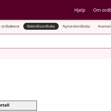
ka og Nynorskordboka
Hjelp
Om ord
 ordbøkene
Bokmålsordboka
Nynorskordboka
Avanser
ertall