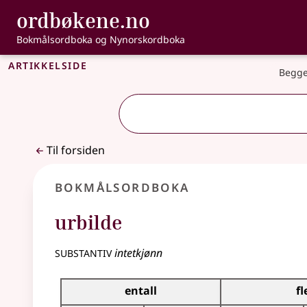
, Bokmålsordbo
ordbøkene.no
Gå til hovedinnhold
Tilgjengelighet
Bokmålsordboka og Nynorskordboka
Artikkelside
Begge
Til forsiden
Bokmålsordboka
urbilde
substantiv
intetkjønn
Bøyingstabell for dette substantivet
entall
fl