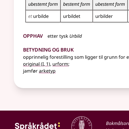
ubestemt form
bestemt form
ubestemt form
et
urbilde
urbildet
urbilder
Opphav
etter
tysk
Urbild
Betydning og bruk
opprinnelig forestilling som ligger til grunn for 
1
original
(
I
, 1)
,
urform
;
jamfør
arketyp
Bokmålsor