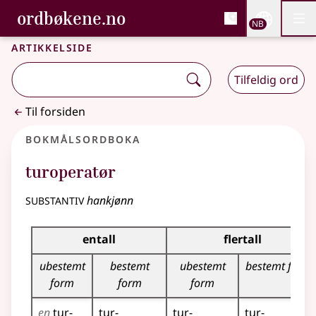
, Bokmålsordboka og N
ordbøkene.no
Nettsi
NB
Men
Gå til hovedinnhold
Tilgjengelighet
Bokmålsordboka og Nynorskordboka
Artikkelside
Tilfeldig ord
Til forsiden
Bokmålsordboka
turoperatør
substantiv
hankjønn
Bøyingstabell for dette substantivet
entall
flertall
ubestemt
bestemt
ubestemt
bestemt form
form
form
form
en
tur­
tur­
tur­
tur­