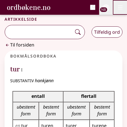
, Bokmålsordboka og N
ordbøkene.no
Nettsi
NB
Men
Gå til hovedinnhold
Tilgjengelighet
Bokmålsordboka og Nynorskordboka
Artikkelside
Tilfeldig ord
Til forsiden
Bokmålsordboka
1
tur
I
substantiv
hankjønn
Bøyingstabell for dette substantivet
entall
flertall
ubestemt
bestemt
ubestemt
bestemt
form
form
form
form
en
tur
turen
turer
turene