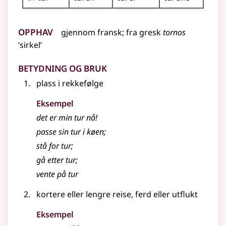
Opphav
gjennom
fransk
;
fra
gresk
tornos
‘sirkel’
Betydning og bruk
plass i rekkefølge
Eksempel
det er min tur nå!
passe sin
tur
i køen
;
stå for
tur
;
gå etter
tur
;
vente på tur
kortere
eller
lengre reise, ferd eller utflukt
Eksempel