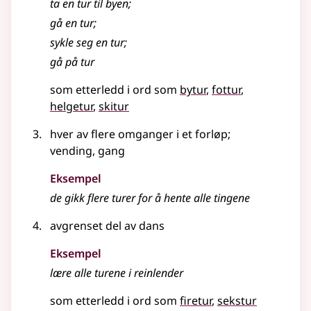
ta en
tur
til byen
;
gå en tur
;
sykle seg en tur
;
gå på
tur
som etterledd i ord som
bytur
fottur
helgetur
skitur
hver av flere omganger i et forløp
;
vending, gang
Eksempel
de gikk flere turer for å hente alle tingene
avgrenset del av dans
Eksempel
lære alle
turene
i reinlender
som etterledd i ord som
firetur
sekstur