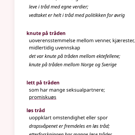
leve i tråd med egne verdier
;
vedtaket er helt i tråd med politikken for øvrig
knute på tråden
uoverensstemmelse mellom venner, kjærester
midlertidig uvennskap
det var knute på tråden mellom ektefellene
;
knute på tråden mellom Norge og Sverige
lett på tråden
som har mange seksualpartnere
;
promiskuøs
løs tråd
uoppklart omstendighet eller spor
drapsvåpenet er fremdeles en løs tråd
;
etterforskningen har mange løse tråder