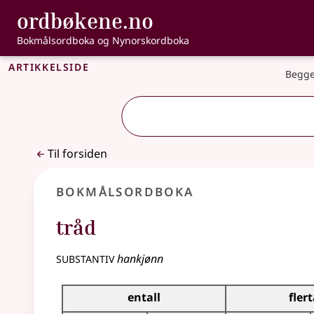
, Bokmålsordbo
ordbøkene.no
Gå til hovedinnhold
Tilgjengelighet
Bokmålsordboka og Nynorskordboka
Artikkelside
Begge
Til forsiden
Bokmålsordboka
tråd
substantiv
hankjønn
Bøyingstabell for dette substantivet
entall
flert