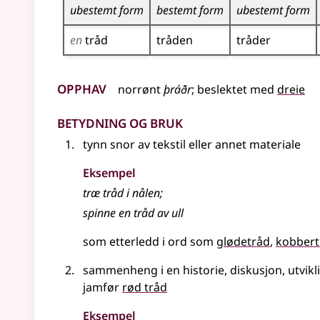
ubestemt form
bestemt form
ubestemt form
en
tråd
tråden
tråder
Opphav
norrønt
þráðr
;
beslektet
med
dreie
Betydning og bruk
tynn snor av tekstil eller annet materiale
Eksempel
træ
tråd
i nålen
;
spinne en tråd av ull
som etterledd i ord som
glødetråd
kobbert
sammenheng i en historie, diskusjon, utvikli
jamfør
rød tråd
Eksempel