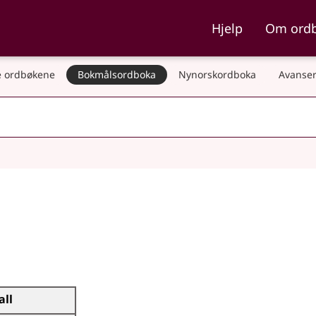
ka og Nynorskordboka
Hjelp
Om ord
 ordbøkene
Bokmålsordboka
Nynorskordboka
Avanser
all