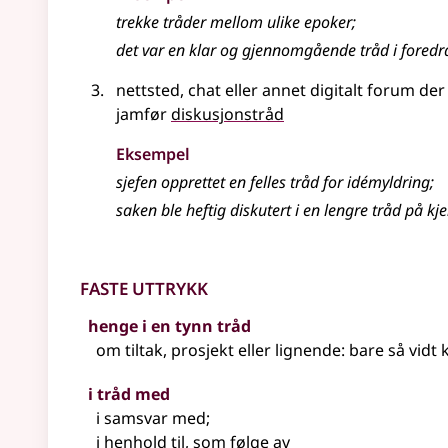
trekke tråder mellom ulike epoker
;
det var en klar og gjennomgående tråd i foredr
nettsted, chat eller annet digitalt forum de
jamfør
diskusjonstråd
Eksempel
sjefen opprettet en felles tråd for idémyldring
;
saken ble heftig diskutert i en lengre tråd på kj
Faste uttrykk
henge i en tynn tråd
om tiltak, prosjekt
eller lignende
: bare så vidt
i tråd med
i samsvar med
;
i henhold til, som følge av