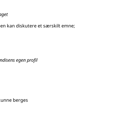
aget
r en kan diskutere et særskilt emne
;
endisens egen profil
 kunne berges