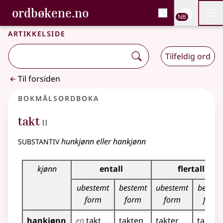
, Bokmålsordboka og N
ordbøkene.no
Nettsi
NB
Men
Gå til hovedinnhold
Tilgjengelighet
Bokmålsordboka og Nynorskordboka
Artikkelside
Tilfeldig ord
Til forsiden
Bokmålsordboka
2
takt
II
substantiv
hunkjønn eller hankjønn
Bøyingstabell for dette substantivet
kjønn
entall
flertall
ubestemt
bestemt
ubestemt
bestem
form
form
form
form
hankjønn
en
takt
takten
takter
takten