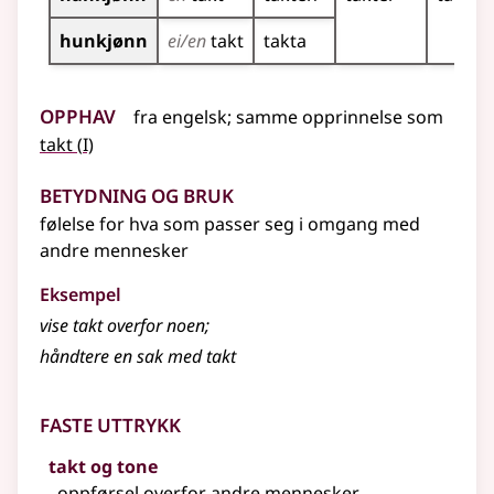
hunkjønn
ei/en
takt
takta
Opphav
fra
engelsk
;
samme opprinnelse som
1
takt
(
I)
Betydning og bruk
følelse for hva som passer seg i omgang med
andre mennesker
Eksempel
vise takt overfor noen
;
håndtere en sak med takt
Faste uttrykk
takt og tone
oppførsel overfor andre mennesker