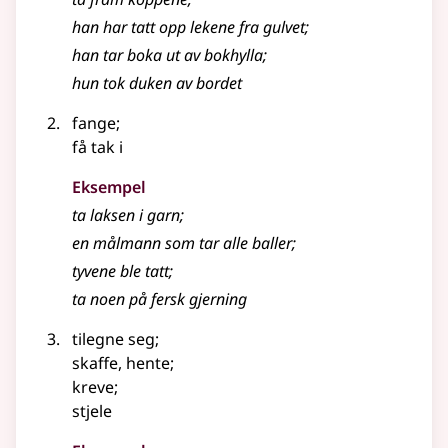
han har tatt opp lekene fra gulvet
;
han tar boka ut av bokhylla
;
hun tok duken av bordet
fange
;
få tak i
Eksempel
ta laksen i garn
;
en målmann som tar alle baller
;
tyvene ble tatt
;
ta noen på fersk gjerning
tilegne seg
;
skaffe, hente
;
kreve
;
stjele