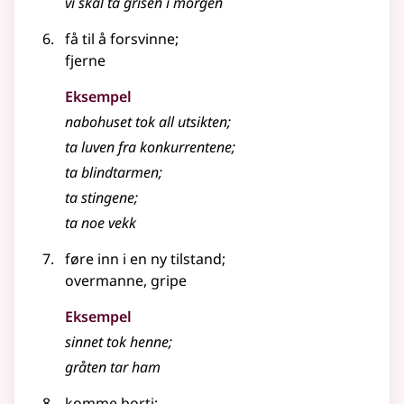
vi skal ta grisen i morgen
få til å forsvinne
;
fjerne
Eksempel
nabohuset tok all utsikten
;
ta luven fra konkurrentene
;
ta blindtarmen
;
ta stingene
;
ta noe vekk
føre inn i en ny tilstand
;
overmanne, gripe
Eksempel
sinnet tok henne
;
gråten tar ham
komme borti
;