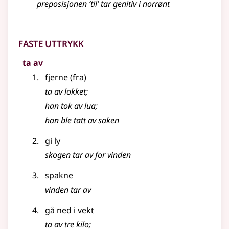
preposisjonen ‘til’ tar genitiv i norrønt
Faste uttrykk
ta av
fjerne (fra)
ta av lokket
;
han tok av lua
;
han ble tatt av saken
gi ly
skogen tar av for vinden
spakne
vinden tar av
gå ned i vekt
ta av tre kilo
;