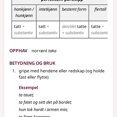
p
hankjønn /
intetkjønn
bestemt form
flertall
hunkjønn
tatt
+
tatt
+
den/det
tatte
tatte
+
t
substantiv
substantiv
+ substantiv
substantiv
Opphav
norrønt
taka
Betydning og bruk
gripe med hendene eller redskap (og holde
fast eller flytte)
Eksempel
ta tauet
;
ta fatet og sett det på bordet
;
hun tok hardt i armen min
;
ta fram koppene
;