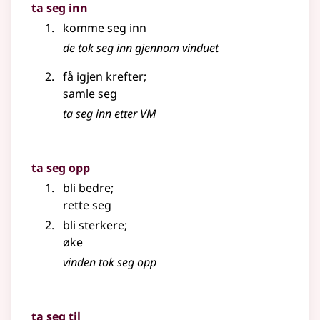
ta seg inn
komme seg inn
de tok seg inn gjennom vinduet
få igjen krefter
;
samle seg
ta seg inn etter VM
ta seg opp
bli bedre
;
rette seg
bli sterkere
;
øke
vinden tok seg opp
ta seg til