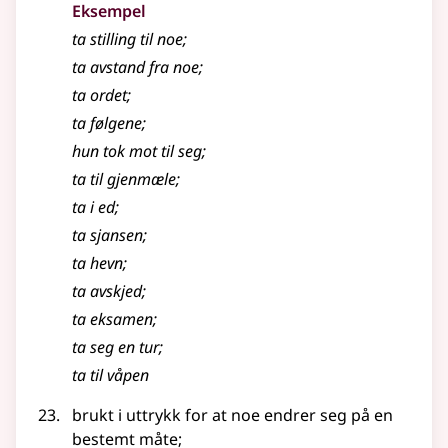
Eksempel
ta stilling til noe
;
ta avstand fra noe
;
ta ordet
;
ta følgene
;
hun tok mot til seg
;
ta til gjenmæle
;
ta i ed
;
ta sjansen
;
ta hevn
;
ta avskjed
;
ta eksamen
;
ta seg en tur
;
ta til våpen
brukt i uttrykk for at noe endrer seg på en
bestemt måte
;