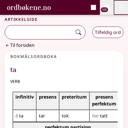
, Bokmålsordboka og N
ordbøkene.no
Nettsi
NB
Men
Gå til hovedinnhold
Tilgjengelighet
Bokmålsordboka og Nynorskordboka
Artikkelside
Tilfeldig ord
Til forsiden
Bokmålsordboka
ta
verb
Bøyingstabell for dette verbet
infinitiv
presens
preteritum
presens
im
perfektum
å
ta
tar
tok
har
tatt
ta
!
Bøyingstabell for dette verbet (partisippformer)
perfektum partisipp